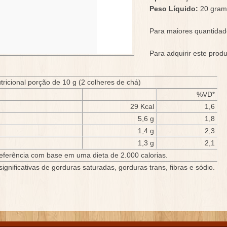
Peso Líquido:
20 gram
Para maiores quantidad
Para adquirir este prod
ricional porção de 10 g (2 colheres de chá)
%VD*
29 Kcal
1,6
5,6 g
1,8
1,4 g
2,3
1,3 g
2,1
Referência com base em uma dieta de 2.000 calorias.
nificativas de gorduras saturadas, gorduras trans, fibras e sódio.