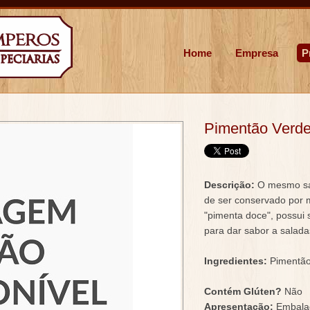
Home
Empresa
P
Pimentão Verde
Descrição:
O mesmo sab
de ser conservado por 
"pimenta doce", possui 
para dar sabor a salada
Ingredientes:
Pimentão 
Contém Glúten?
Não
Apresentação:
Embala