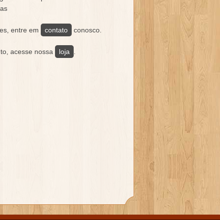
as
es, entre em
contato
conosco.
uto, acesse nossa
loja
.