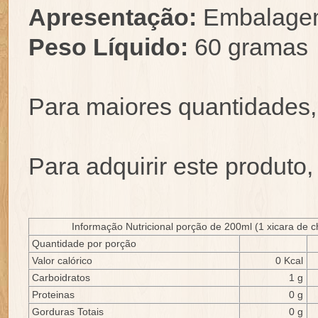
Apresentação:
Embalage
Peso Líquido:
60 gramas
Para maiores quantidades
Para adquirir este produto
Informação Nutricional porção de 200ml (1 xicara de 
Quantidade por porção
Valor calórico
0 Kcal
Carboidratos
1 g
Proteinas
0 g
Gorduras Totais
0 g